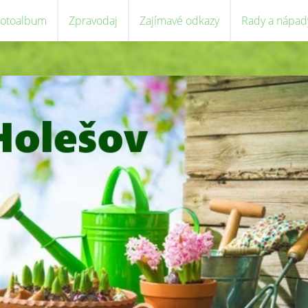
Fotoalbum
Zpravodaj
Zajímavé odkazy
Rady a nápad