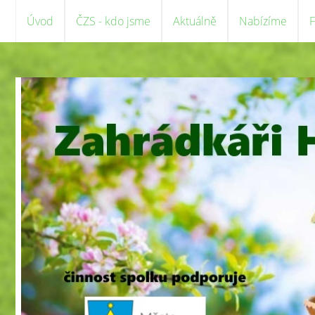
Úvod
ČZS - kdo jsme
Aktuálně
Nabízíme