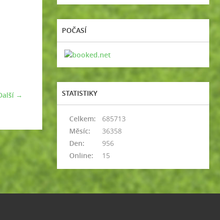
POČASÍ
STATISTIKY
Další →
Celkem:
685713
Měsíc:
36358
Den:
956
Online:
15