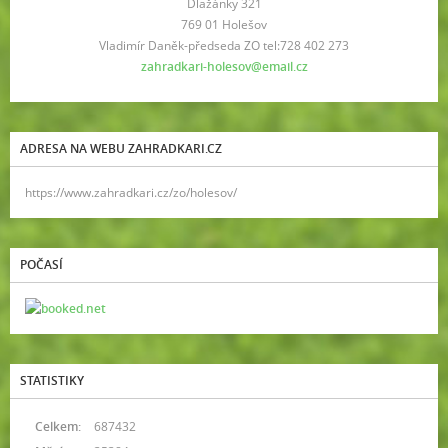
Dlažánky 321
769 01 Holešov
Vladimír Daněk-předseda ZO tel:728 402 273
zahradkari-holesov@email.cz
ADRESA NA WEBU ZAHRADKARI.CZ
https://www.zahradkari.cz/zo/holesov/
POČASÍ
STATISTIKY
Celkem:
687432