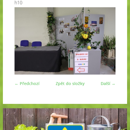
h10
← Předchozí
Zpět do složky
Další →