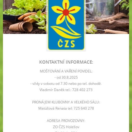
KONTAKTNÍ INFORMACE:
MOŠTOVÁNÍ A VAŘENÍ POVIDEL:
- od 30.8.2025
- vždy v sobotu od 7.30 nebo po tel. dohodě.
Vladimír Daněk tel.: 728 402 273
PRONÁJEM KLUBOVNY A VELKÉHO SÁLU:
Matúšová Renata tel: 725 640 278
ADRESA PROVOZOVNY:
ZO ČZS Holešov