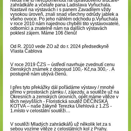
Nedá mě to nevzpomenout na opravdového srdcaře-
zahrádkáře a včelaře pana Ladislava Vyňuchala.
Nastavil na výstavách i s panem Zavadilem vždy
vysokou úroveň, znali snad všechny odrůdy jablek a
všeho ovoce. Po jeho náhlém odchodu p.Vyňuchala
v roce 2010 nám najednou chyběli tito vystavovatelé,
odborníci a znatelně nám na dalších výstavách
poklesl zájem.
Máme 106 členů!
Od R. 2010 vede ZO až do r. 2024 předsedkyně
Vlasta Čablova
V roce 2019 ČZS – ústředí navrhuje zvednutí cenu
členských známek z doposud 100,- Kč,na 300,- . A
postupně nám ubývá členů.
I přes tyto překážky dál pořádáme výstavy / mnohé
přímo v prostorách zámku /, zájezdy, a soutěže už na
Okresních a zemských úrovních, opět máme vítěze v
těch nejvyšších - Floristická soutěž DĚČÍNSKÁ
KOTVA – naše žákyně Terezka Úlehlová z 1.ZŠ -
1.místo v celostátní soutěži…
V soutěži Mladých zahrádkářů už několik let za s
sebou vozíme vítěze z celostátních kol z Prahy.