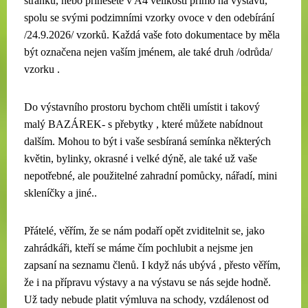
stránku, nebo přinesete v A4 velikosti přímo na výstavu,
spolu se svými podzimními vzorky ovoce v den odebírání
/24.9.2026/ vzorků. Každá vaše foto dokumentace by měla
být označena nejen vaším jménem, ale také druh /odrůda/
vzorku .
Do výstavního prostoru bychom chtěli umístit i takový
malý BAZÁREK- s přebytky , které můžete nabídnout
dalším. Mohou to být i vaše sesbíraná semínka některých
květin, bylinky, okrasné i velké dýně, ale také už vaše
nepotřebné, ale použitelné zahradní pomůcky, nářadí, mini
skleníčky a jiné..
Přátelé, věřím, že se nám podaří opět zviditelnit se, jako
zahrádkáři, kteří se máme čím pochlubit a nejsme jen
zapsaní na seznamu členů. I když nás ubývá , přesto věřím,
že i na přípravu výstavy a na výstavu se nás sejde hodně.
Už tady nebude platit výmluva na schody, vzdálenost od