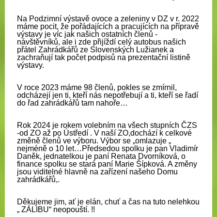
Na Podzimní výstavě ovoce a zeleniny v DZ v r. 2022
máme pocit, že pořádajících a pracujících na přípravě
výstavy je víc jak našich ostatních členů -
návštěvníků, ale i zde přijíždí celý autobus našich
přátel Zahrádkářů ze Slovenských Lužianek a
zachraňují tak počet podpisů na prezentační listině
výstavy.
V roce 2023 máme 98 členů,
pokles se zmírnil,
odcházejí jen ti, kteří nás nepotřebují a ti, kteří se řadí
do řad zahrádkářů tam nahoře…
Rok 2024 je rokem volebním na všech stupních ČZS
-od ZO až po Ústředí . V naší ZO,dochází k celkové
změně členů ve výboru. Výbor se „omlazuje „
nejméně o 10 let…Předsedou spolku je pan Vladimír
Daněk, jednatelkou je paní Renata Dvorníková, o
finance spolku se stará paní Marie Šípková. A změny
jsou viditelné hlavně na zařízení našeho Domu
zahrádkářů,.
Děkujeme jim, ať je elán, chuť a čas na tuto nelehkou
„ ZÁLIBU“ neopouští. !!