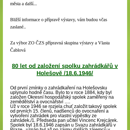
města a další...
Bližší informace o přípravě výstavy, vám budou včas
zaslané..
Za výbor ZO ČZS přípravná skupina výstavy a Vlasta
Čablová
80 let od založení spolku zahrádkářů v
Holešově /18.6.1946/
Od první zmínky o zahrádkaření na Holešovsku
uplynulo hodně času. Bylo to v roce 1884, kdy byl
založen Okresní hospodářský spolek zaměřený na
zemědělství a ovocnářství ….
Už v roce 1946 se rozjela chuť založit takový spolek
od prvních 15. členů, nadšenců do ovocnaření a
vytvoření zahrádek pro vlastní výpěstky ze
zahrádek./1. Předseda pan učitel Vincenc Krejcárek.
Spolek byl 18.6.1946 zapsán u Svazu zahrádkářů v
Praze , uznán byl až po zájmu dalších zájemců v