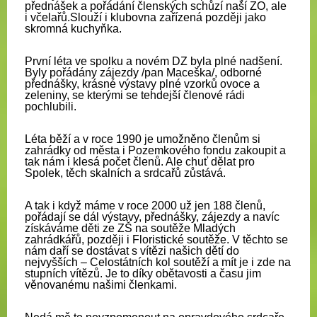
přednášek a pořádání členských schůzí naší ZO, ale
i včelařů.Slouží i klubovna zařízená později jako
skromná kuchyňka.
První léta ve spolku a novém DZ byla plné nadšení.
Byly pořádány zájezdy /pan Maceška/, odborné
přednášky, krásné výstavy plné vzorků ovoce a
zeleniny, se kterými se tehdejší členové rádi
pochlubili.
Léta běží a v roce 1990 je umožněno členům si
zahrádky od města i Pozemkového fondu zakoupit a
tak nám i klesá počet členů. Ale chuť dělat pro
Spolek, těch skalních a srdcařů zůstává.
A tak i když máme
v roce 2000 už jen 188 členů
,
pořádají se dál výstavy, přednášky, zájezdy a navíc
získáváme děti ze ZŠ na soutěže Mladých
zahrádkářů, později i Floristické soutěže. V těchto se
nám daří se dostávat s vítězi našich dětí do
nejvyšších – Celostátních kol soutěží a mít je i zde na
stupních vítězů. Je to díky obětavosti a času jim
věnovanému našimi členkami.