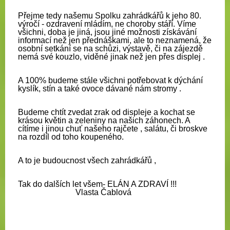
Přejme tedy našemu Spolku zahrádkářů k jeho 80.
výročí - ozdravení mládím, ne choroby stáří. Víme
všichni, doba je jiná, jsou jiné možnosti získávání
informací než jen přednáškami, ale to neznamená, že
osobní setkání se na schůzi, výstavě, či na zájezdě
nemá své kouzlo, viděné jinak než jen přes displej .
A 100% budeme stále všichni potřebovat k dýchání
kyslík, stín a také ovoce dávané nám stromy .
Budeme chtít zvedat zrak od displeje a kochat se
krásou květin a zeleniny na našich záhonech. A
cítíme i jinou chuť
našeho
rajčete , salátu, či broskve
na rozdíl od toho koupeného.
A to je budoucnost všech zahrádkářů ,
Tak do dalších let všem- ELÁN A ZDRAVÍ !!!
Vlasta Čablová