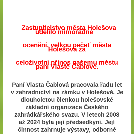
Zastupitelstvo města Holešova
udělilo
mimořádné
ocenění, velkou pečeť města
Holešova za
celoživotní přínos našemu městu
paní Vlastě Čablové.
Paní Vlasta Čablová pracovala řadu let
v zahradnictví na zámku v Holešově. Je
dlouholetou členkou holešovské
základní organizace Českého
zahrádkářského svazu. V letech 2008
až 2024 byla její předsedkyní. Její
činnost zahrnuje výstavy, odborné