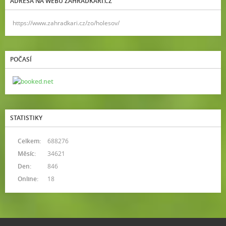
ADRESA NA WEBU ZAHRADKARI.CZ
https://www.zahradkari.cz/zo/holesov/
POČASÍ
STATISTIKY
Celkem:
688276
Měsíc:
34621
Den:
846
Online:
18