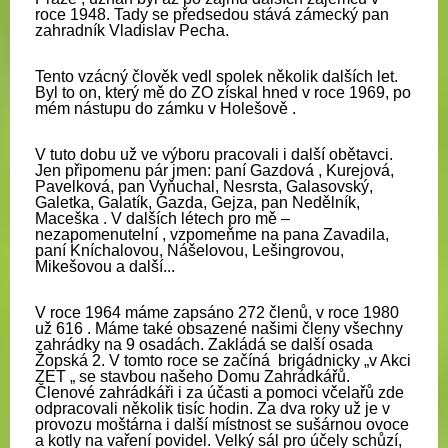
roce 1948. Tady se předsedou stává zámecký pan
zahradník Vladislav Pecha.
Tento vzácný člověk vedl spolek několik dalších let.
Byl to on, který mě do ZO získal hned v roce 1969, po
mém nástupu do zámku v Holešově .
V tuto dobu už ve výboru pracovali i další obětavci.
Jen připomenu pár jmen: paní Gazdová , Kurejová,
Pavelková, pan Vyňuchal, Nesrsta, Galasovský,
Galetka, Galatík, Gazda, Gejza, pan Nedělník,
Maceška . V dalších létech pro mě –
nezapomenutelní , vzpomeňme na pana Zavadila,
paní Kníchalovou, Nášelovou, Lešingrovou,
Mikešovou a další...
V roce 1964 máme zapsáno 272 č
l
enů, v roce 198
0
už 616 .
Máme také obsazené našimi členy všechny
zahrádky na 9 osadách. Zakládá se další osada
Žopská 2. V tomto roce se začíná brigádnicky „v Akci
ZET „ se stavbou našeho Domu Zahrádkářů.
Členové zahrádkáři i za účasti a pomoci včelařů zde
odpracovali několik tisíc hodin. Za dva roky už je v
provozu moštárna i další místnost se sušárnou ovoce
a kotly na vaření povidel. Velký sál pro účely schůzí,