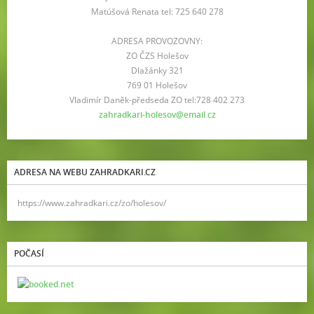
Matúšová Renata tel: 725 640 278
ADRESA PROVOZOVNY:
ZO ČZS Holešov
Dlažánky 321
769 01 Holešov
Vladimír Daněk-předseda ZO tel:728 402 273
zahradkari-holesov@email.cz
ADRESA NA WEBU ZAHRADKARI.CZ
https://www.zahradkari.cz/zo/holesov/
POČASÍ