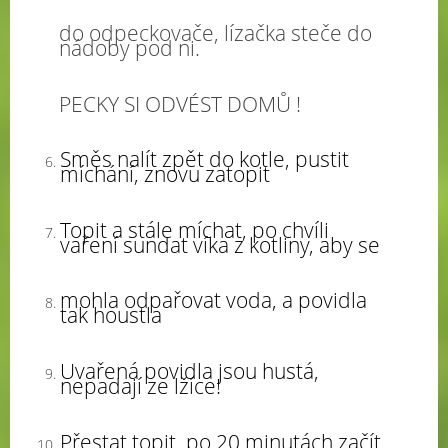
do odpeckovače, lízačka steče do
nádoby pod ni.
PECKY SI ODVÉST DOMŮ !
Směs nalít zpět do kotle, pustit
míchání, znovu zatopit
Topit a stále míchat, po chvíli
vaření sundat víka z kotliny, aby se
mohla odpařovat voda, a povidla
tak houstla
Uvařená povidla jsou hustá,
nepadají ze lžíce!
Přestat topit, po 20 minutách začít