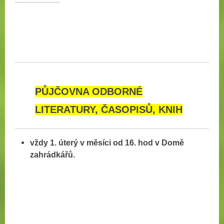
------------------
PŮJČOVNA ODBORNÉ
LITERATURY, ČASOPISŮ, KNIH
vždy 1. úterý v měsíci od 16. hod v Domě
zahrádkářů.