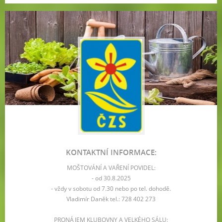
KONTAKTNÍ INFORMACE:
MOŠTOVÁNÍ A VAŘENÍ POVIDEL:
- od 30.8.2025
- vždy v sobotu od 7.30 nebo po tel. dohodě.
Vladimír Daněk tel.: 728 402 273
PRONÁJEM KLUBOVNY A VELKÉHO SÁLU: