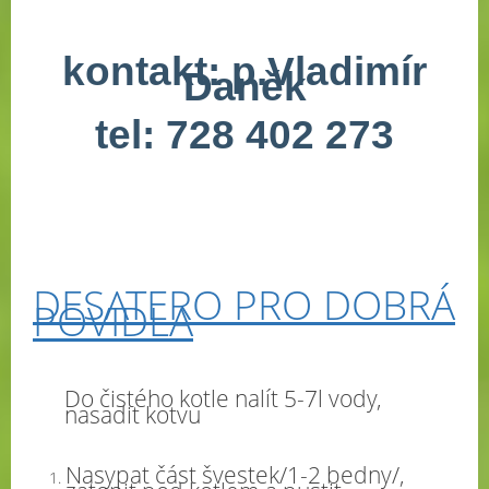
kontakt: p.Vladimír
Daněk
tel: 728 402 273
DESATERO PRO DOBRÁ
POVIDLA
Do čistého kotle nalít 5-7l vody,
nasadit kotvu
Nasypat část švestek/1-2 bedny/,