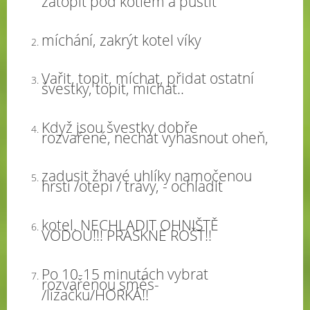
zatopit pod kotlem a pustit
míchání, zakrýt kotel víky
Vařit, topit, míchat, přidat ostatní
švestky, topit, míchat..
Když jsou švestky dobře
rozvařené, nechat vyhasnout oheň,
zadusit žhavé uhlíky namočenou
hrstí /otepí / trávy, - ochladit
kotel. NECHLADIT OHNIŠTĚ
VODOU!!! PRASKNE ROŠT!!
Po 10-15 minutách vybrat
rozvařenou směs-
/lízačku/HORKÁ!!