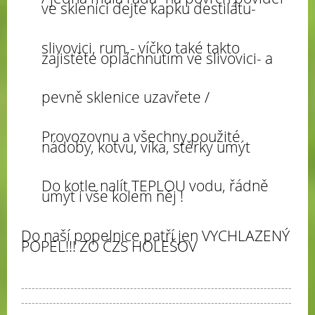
ve sklenici dejte kapku destilátu-
slivovici, rum,- víčko také takto
zajistěte opláchnutím ve slivovici- a
pevně sklenice uzavřete /
Provozovnu a všechny použité
nádoby, kotvu, víka, stěrky umýt
Do kotle nalít TEPLOU vodu, řádně
umýt i vše kolem něj !
Do naší popelnice patří jen VYCHLAZENÝ
POPEL!!! ZO ČZS HOLEŠOV
-----------------------------------------------------------------------------
-----------------------------------------------------------------------------