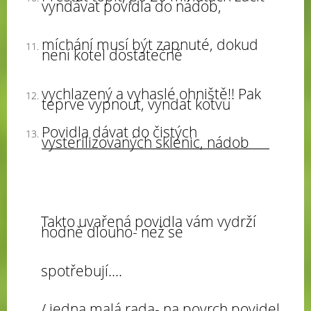
vyndávat povidla do nádob,
míchání musí být zapnuté, dokud
není kotel dostatečně
vychlazený a vyhaslé ohniště!! Pak
teprve vypnout, vyndat kotvu
Povidla dávat do čistých
vysterilizovaných sklenic, nádob
Takto uvařená povidla vám vydrží
hodně dlouho- než se
spotřebují….
/ jedna malá rada- na povrch povidel