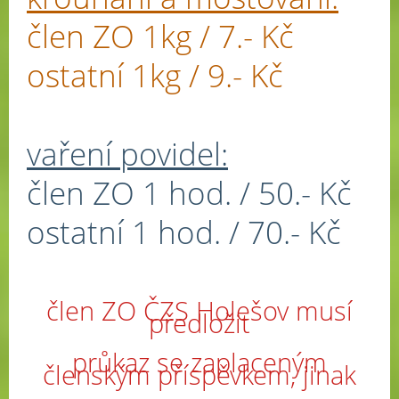
člen ZO 1kg / 7.- Kč
ostatní 1kg / 9.- Kč
vaření povidel:
člen ZO 1 hod. / 50.- Kč
ostatní 1 hod. / 70.- Kč
člen ZO ČZS Holešov musí
předložit
průkaz se zaplaceným
členským příspěvkem, jinak