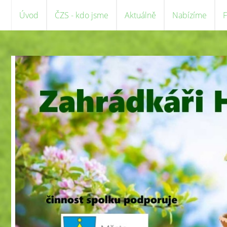
Úvod
ČZS - kdo jsme
Aktuálně
Nabízíme