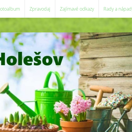
Fotoalbum
Zpravodaj
Zajímavé odkazy
Rady a nápad