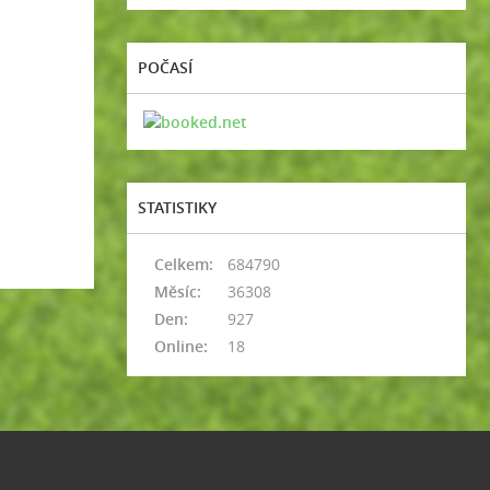
POČASÍ
STATISTIKY
Celkem:
684790
Měsíc:
36308
Den:
927
Online:
18