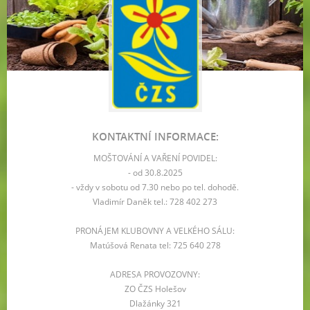
KONTAKTNÍ INFORMACE:
MOŠTOVÁNÍ A VAŘENÍ POVIDEL:
- od 30.8.2025
- vždy v sobotu od 7.30 nebo po tel. dohodě.
Vladimír Daněk tel.: 728 402 273
PRONÁJEM KLUBOVNY A VELKÉHO SÁLU:
Matúšová Renata tel: 725 640 278
ADRESA PROVOZOVNY:
ZO ČZS Holešov
Dlažánky 321