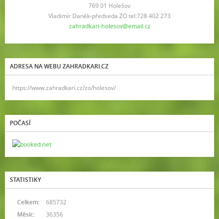
769 01 Holešov
Vladimír Daněk-předseda ZO tel:728 402 273
zahradkari-holesov@email.cz
ADRESA NA WEBU ZAHRADKARI.CZ
https://www.zahradkari.cz/zo/holesov/
POČASÍ
STATISTIKY
Celkem:
685732
Měsíc:
36356