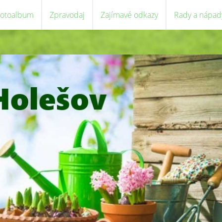
Fotoalbum
Zpravodaj
Zajímavé odkazy
Rady a nápad