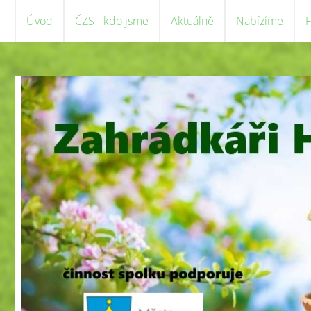
Úvod
ČZS - kdo jsme
Aktuálně
Nabízíme