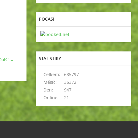
POČASÍ
STATISTIKY
Další →
Celkem:
685797
Měsíc:
36372
Den:
947
Online:
21