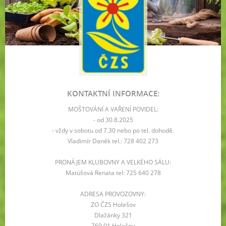
KONTAKTNÍ INFORMACE:
MOŠTOVÁNÍ A VAŘENÍ POVIDEL:
- od 30.8.2025
- vždy v sobotu od 7.30 nebo po tel. dohodě.
Vladimír Daněk tel.: 728 402 273
PRONÁJEM KLUBOVNY A VELKÉHO SÁLU:
Matúšová Renata tel: 725 640 278
ADRESA PROVOZOVNY:
ZO ČZS Holešov
Dlažánky 321
769 01 Holešov