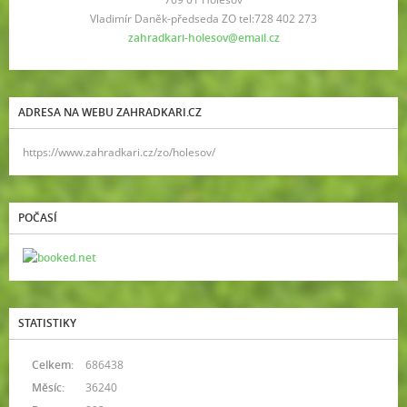
Vladimír Daněk-předseda ZO tel:728 402 273
zahradkari-holesov@email.cz
ADRESA NA WEBU ZAHRADKARI.CZ
https://www.zahradkari.cz/zo/holesov/
POČASÍ
STATISTIKY
Celkem:
686438
Měsíc:
36240