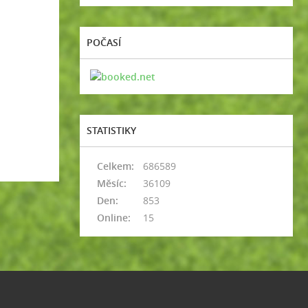
POČASÍ
STATISTIKY
Celkem:
686589
Měsíc:
36109
Den:
853
Online:
15