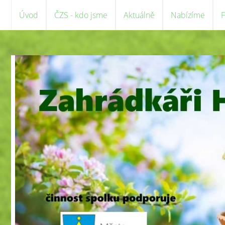
Úvod
ČZS - kdo jsme
Aktuálně
Nabízíme