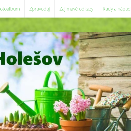
Fotoalbum
Zpravodaj
Zajímavé odkazy
Rady a nápad