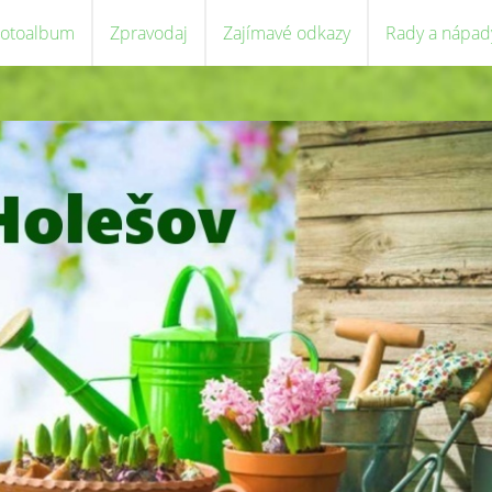
Fotoalbum
Zpravodaj
Zajímavé odkazy
Rady a nápad