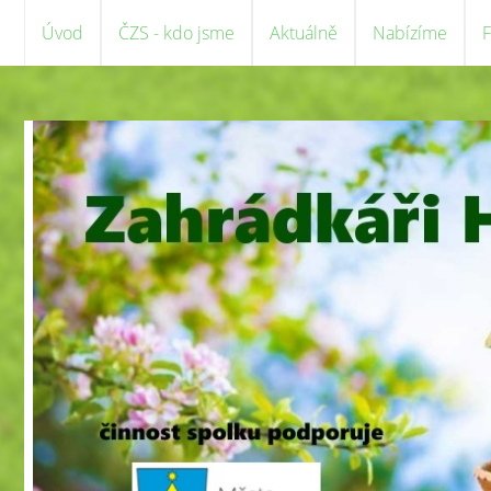
Úvod
ČZS - kdo jsme
Aktuálně
Nabízíme