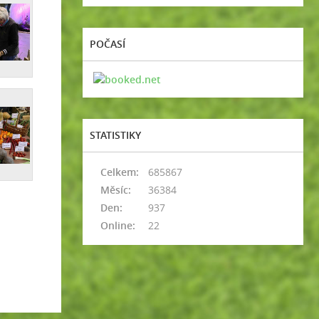
POČASÍ
STATISTIKY
Celkem:
685867
Měsíc:
36384
Den:
937
Online:
22