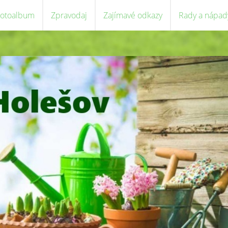
Fotoalbum
Zpravodaj
Zajímavé odkazy
Rady a nápad