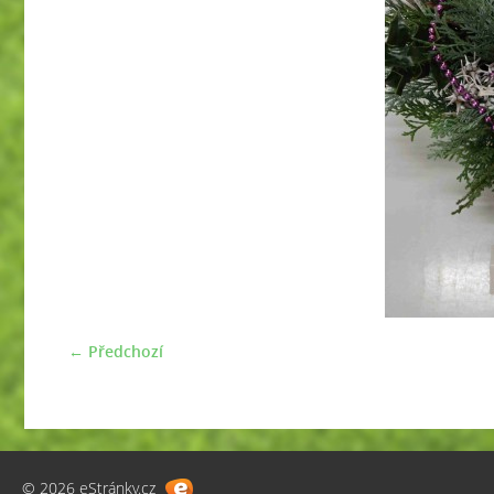
← Předchozí
© 2026 eStránky.cz