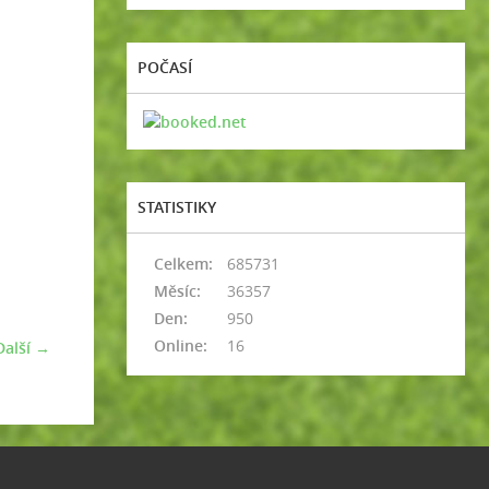
POČASÍ
STATISTIKY
Celkem:
685731
Měsíc:
36357
Den:
950
Online:
16
Další →