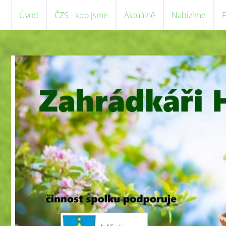
Úvod
ČZS - kdo jsme
Aktuálně
Nabízíme