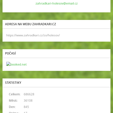
zahradkari-holesov@email.cz
ADRESA NA WEBU ZAHRADKARI.CZ
https://www.zahradkari.cz/zo/holesov/
POČASÍ
STATISTIKY
Celkem:
686628
Měsíc:
36108
Den:
845