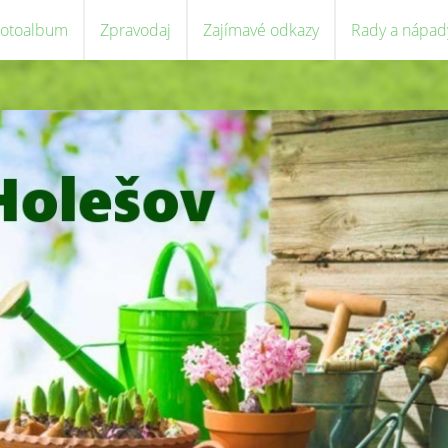
Fotoalbum
Zpravodaj
Zajímavé odkazy
Rady a nápad