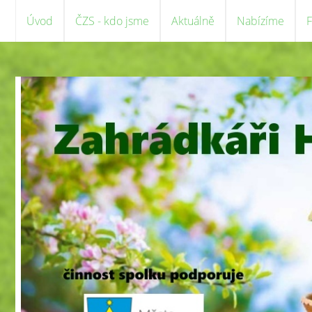
Úvod
ČZS - kdo jsme
Aktuálně
Nabízíme