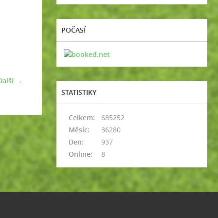
POČASÍ
Další →
STATISTIKY
Celkem:
685252
Měsíc:
36280
Den:
937
Online:
8