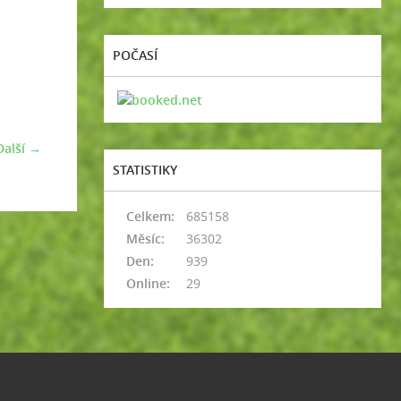
POČASÍ
Další →
STATISTIKY
Celkem:
685158
Měsíc:
36302
Den:
939
Online:
29