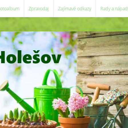
Fotoalbum
Zpravodaj
Zajímavé odkazy
Rady a nápad