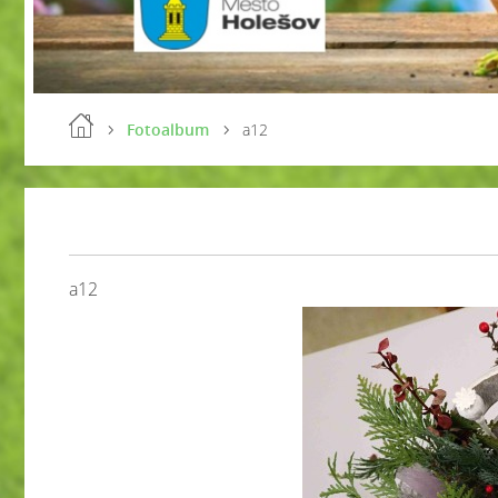
Fotoalbum
a12
a12