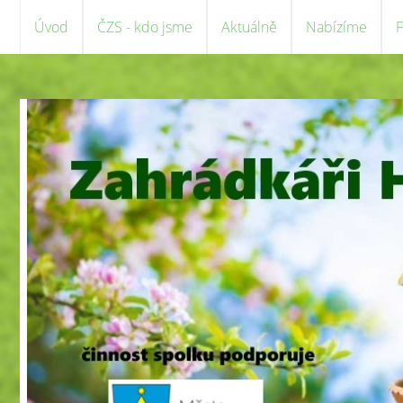
Úvod
ČZS - kdo jsme
Aktuálně
Nabízíme