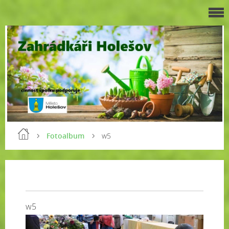
Fotoalbum
w5
w5