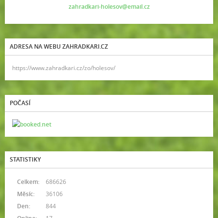
zahradkari-holesov@email.cz
ADRESA NA WEBU ZAHRADKARI.CZ
https://www.zahradkari.cz/zo/holesov/
POČASÍ
STATISTIKY
Celkem:
686626
Měsíc:
36106
Den:
844