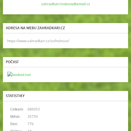
zahradkari-holesov@email.cz
ADRESA NA WEBU ZAHRADKARI.CZ
https://www.zahradkari.cz/zo/holesov/
POČASÍ
STATISTIKY
Celkem:
686953
Měsíc:
35759
Den:
776