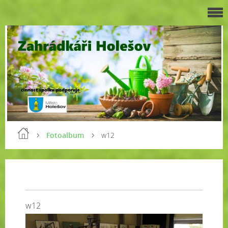
Fotoalbum
w12
w12