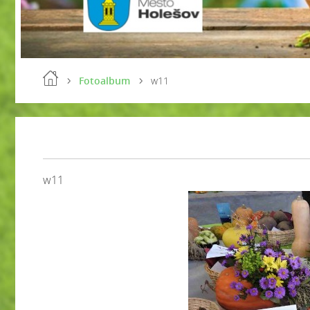
Fotoalbum
w11
w11