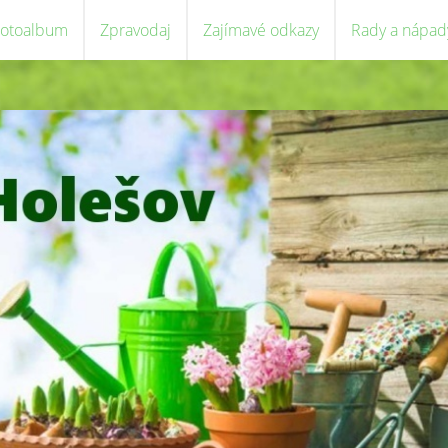
Fotoalbum
Zpravodaj
Zajímavé odkazy
Rady a nápad