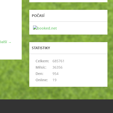
POČASÍ
Další →
STATISTIKY
Celkem:
685761
Měsíc:
36356
Den:
954
Online:
19