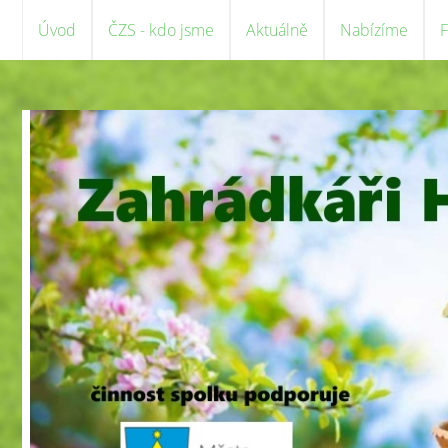
Úvod
ČZS - kdo jsme
Aktuálně
Nabízíme