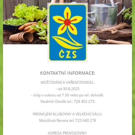
KONTAKTNÍ INFORMACE:
MOŠTOVÁNÍ A VAŘENÍ POVIDEL:
- od 30.8.2025
- vždy v sobotu od 7.30 nebo po tel. dohodě.
Vladimír Daněk tel.: 728 402 273
PRONÁJEM KLUBOVNY A VELKÉHO SÁLU:
Matúšová Renata tel: 725 640 278
ADRESA PROVOZOVNY: