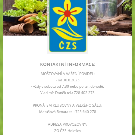
KONTAKTNÍ INFORMACE:
MOŠTOVÁNÍ A VAŘENÍ POVIDEL:
- od 30.8.2025
- vždy v sobotu od 7.30 nebo po tel. dohodě.
Vladimír Daněk tel.: 728 402 273
PRONÁJEM KLUBOVNY A VELKÉHO SÁLU:
Matúšová Renata tel: 725 640 278
ADRESA PROVOZOVNY:
ZO ČZS Holešov