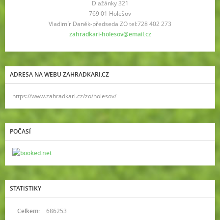
Dlažánky 321
769 01 Holešov
Vladimír Daněk-předseda ZO tel:728 402 273
zahradkari-holesov@email.cz
ADRESA NA WEBU ZAHRADKARI.CZ
https://www.zahradkari.cz/zo/holesov/
POČASÍ
STATISTIKY
Celkem:
686253