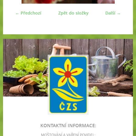
← Předchozí
Zpět do složky
Další →
KONTAKTNÍ INFORMACE:
MOŠTOVÁNÍ A VAŘENÍ POVIDEL: