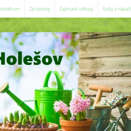
Fotoalbum
Zpravodaj
Zajímavé odkazy
Rady a nápad