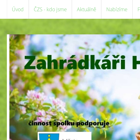
Úvod
ČZS - kdo jsme
Aktuálně
Nabízíme