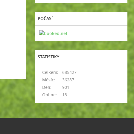
POČASÍ
STATISTIKY
Celkem:
685427
Měsíc:
36287
Den:
901
Online:
18