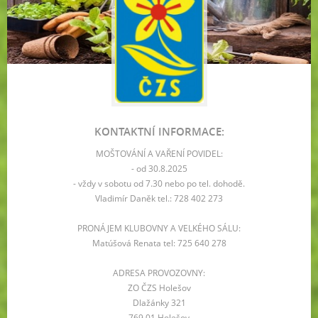
KONTAKTNÍ INFORMACE:
MOŠTOVÁNÍ A VAŘENÍ POVIDEL:
- od 30.8.2025
- vždy v sobotu od 7.30 nebo po tel. dohodě.
Vladimír Daněk tel.: 728 402 273
PRONÁJEM KLUBOVNY A VELKÉHO SÁLU:
Matúšová Renata tel: 725 640 278
ADRESA PROVOZOVNY:
ZO ČZS Holešov
Dlažánky 321
769 01 Holešov