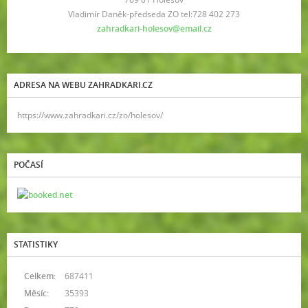
Vladimír Daněk-předseda ZO tel:728 402 273
zahradkari-holesov@email.cz
ADRESA NA WEBU ZAHRADKARI.CZ
https://www.zahradkari.cz/zo/holesov/
POČASÍ
STATISTIKY
Celkem:
687411
Měsíc:
35393