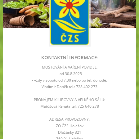
KONTAKTNÍ INFORMACE:
MOŠTOVÁNÍ A VAŘENÍ POVIDEL:
- od 30.8.2025
- vždy v sobotu od 7.30 nebo po tel. dohodě.
Vladimír Daněk tel.: 728 402 273
PRONÁJEM KLUBOVNY A VELKÉHO SÁLU:
Matúšová Renata tel: 725 640 278
ADRESA PROVOZOVNY:
ZO ČZS Holešov
Dlažánky 321
769 01 Holešov