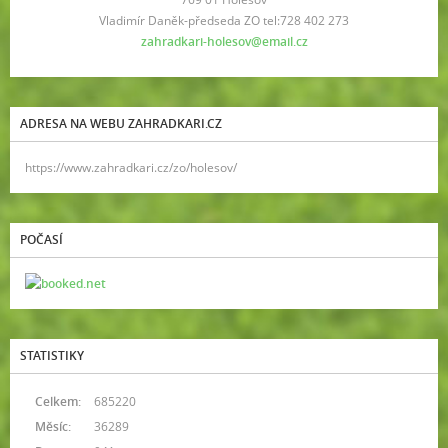
Vladimír Daněk-předseda ZO tel:728 402 273
zahradkari-holesov@email.cz
ADRESA NA WEBU ZAHRADKARI.CZ
https://www.zahradkari.cz/zo/holesov/
POČASÍ
STATISTIKY
Celkem:
685220
Měsíc:
36289