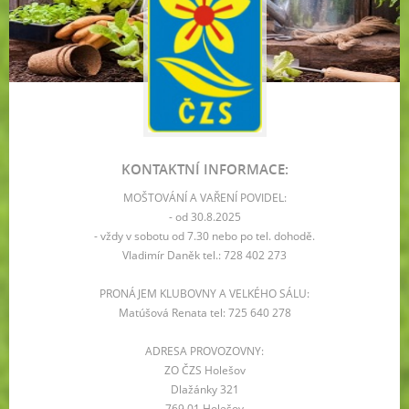
KONTAKTNÍ INFORMACE:
MOŠTOVÁNÍ A VAŘENÍ POVIDEL:
- od 30.8.2025
- vždy v sobotu od 7.30 nebo po tel. dohodě.
Vladimír Daněk tel.: 728 402 273
PRONÁJEM KLUBOVNY A VELKÉHO SÁLU:
Matúšová Renata tel: 725 640 278
ADRESA PROVOZOVNY:
ZO ČZS Holešov
Dlažánky 321
769 01 Holešov