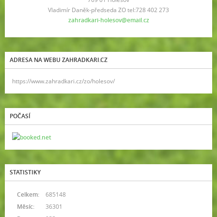
Vladimír Daněk-předseda ZO tel:728 402 273
zahradkari-holesov@email.cz
ADRESA NA WEBU ZAHRADKARI.CZ
https://www.zahradkari.cz/zo/holesov/
POČASÍ
STATISTIKY
Celkem:
685148
Měsíc:
36301