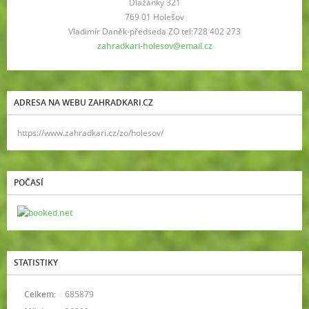
Dlažánky 321
769 01 Holešov
Vladimír Daněk-předseda ZO tel:728 402 273
zahradkari-holesov@email.cz
ADRESA NA WEBU ZAHRADKARI.CZ
https://www.zahradkari.cz/zo/holesov/
POČASÍ
STATISTIKY
Celkem:
685879