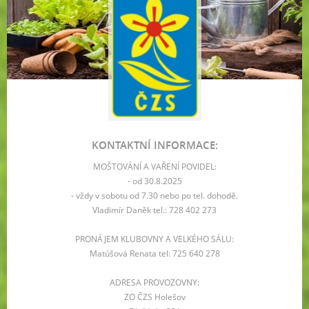
KONTAKTNÍ INFORMACE:
MOŠTOVÁNÍ A VAŘENÍ POVIDEL:
- od 30.8.2025
- vždy v sobotu od 7.30 nebo po tel. dohodě.
Vladimír Daněk tel.: 728 402 273
PRONÁJEM KLUBOVNY A VELKÉHO SÁLU:
Matúšová Renata tel: 725 640 278
ADRESA PROVOZOVNY:
ZO ČZS Holešov