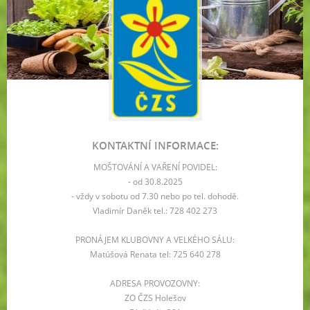
KONTAKTNÍ INFORMACE:
MOŠTOVÁNÍ A VAŘENÍ POVIDEL:
- od 30.8.2025
- vždy v sobotu od 7.30 nebo po tel. dohodě.
Vladimír Daněk tel.: 728 402 273
PRONÁJEM KLUBOVNY A VELKÉHO SÁLU:
Matúšová Renata tel: 725 640 278
ADRESA PROVOZOVNY:
ZO ČZS Holešov