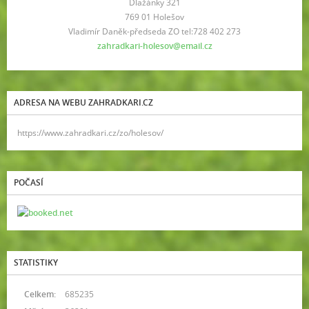
Dlažánky 321
769 01 Holešov
Vladimír Daněk-předseda ZO tel:728 402 273
zahradkari-holesov@email.cz
ADRESA NA WEBU ZAHRADKARI.CZ
https://www.zahradkari.cz/zo/holesov/
POČASÍ
STATISTIKY
Celkem:
685235