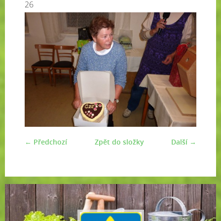
26
← Předchozí
Zpět do složky
Další →