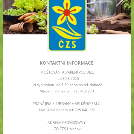
KONTAKTNÍ INFORMACE:
MOŠTOVÁNÍ A VAŘENÍ POVIDEL:
- od 30.8.2025
- vždy v sobotu od 7.30 nebo po tel. dohodě.
Vladimír Daněk tel.: 728 402 273
PRONÁJEM KLUBOVNY A VELKÉHO SÁLU:
Matúšová Renata tel: 725 640 278
ADRESA PROVOZOVNY:
ZO ČZS Holešov