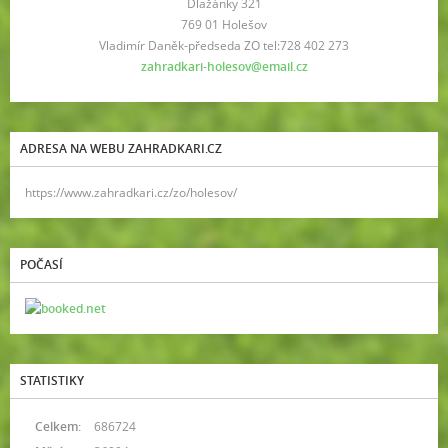
Dlažánky 321
769 01 Holešov
Vladimír Daněk-předseda ZO tel:728 402 273
zahradkari-holesov@email.cz
ADRESA NA WEBU ZAHRADKARI.CZ
https://www.zahradkari.cz/zo/holesov/
POČASÍ
STATISTIKY
Celkem:
686724