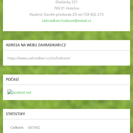
Dlažánky 321
769 01 Holešov
Vladimír Daněk-předseda ZO tel:728 402 273
zahradkari-holesov@email.cz
ADRESA NA WEBU ZAHRADKARI.CZ
https://www.zahradkari.cz/zo/holesov/
POČASÍ
STATISTIKY
Celkem:
685982