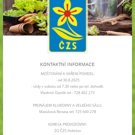
KONTAKTNÍ INFORMACE:
MOŠTOVÁNÍ A VAŘENÍ POVIDEL:
- od 30.8.2025
- vždy v sobotu od 7.30 nebo po tel. dohodě.
Vladimír Daněk tel.: 728 402 273
PRONÁJEM KLUBOVNY A VELKÉHO SÁLU:
Matúšová Renata tel: 725 640 278
ADRESA PROVOZOVNY:
ZO ČZS Holešov