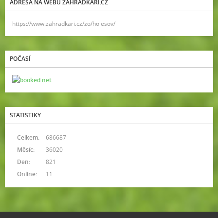
ADRESA NA WEBU ZAHRADKARI.CZ
https://www.zahradkari.cz/zo/holesov/
POČASÍ
STATISTIKY
Celkem:
686687
Měsíc:
36020
Den:
821
Online:
11