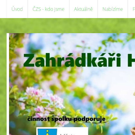
Úvod
ČZS - kdo jsme
Aktuálně
Nabízíme