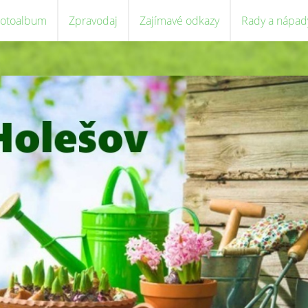
Fotoalbum
Zpravodaj
Zajímavé odkazy
Rady a nápad