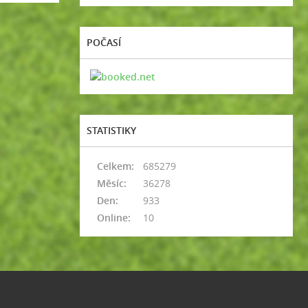
POČASÍ
STATISTIKY
Celkem:
685279
Měsíc:
36278
Den:
933
Online:
10