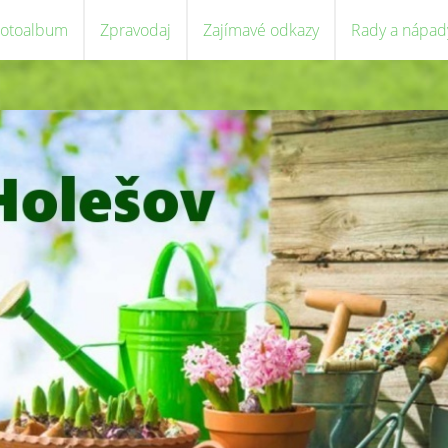
Fotoalbum
Zpravodaj
Zajímavé odkazy
Rady a nápad