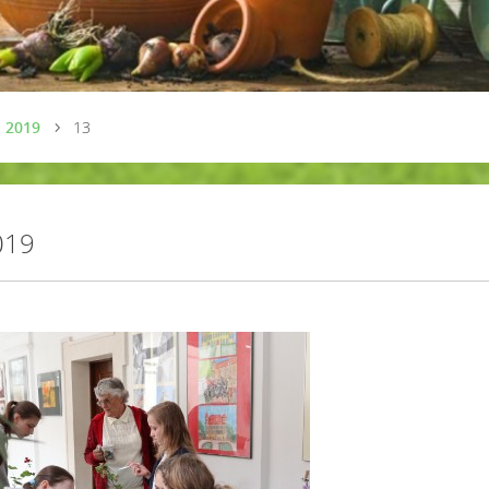
 2019
13
019