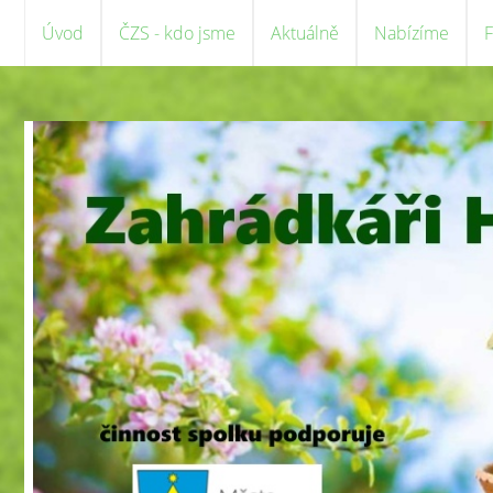
Úvod
ČZS - kdo jsme
Aktuálně
Nabízíme