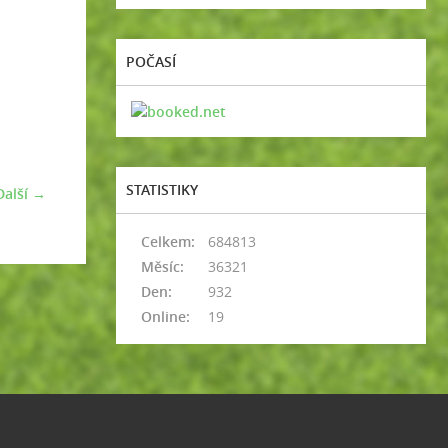
POČASÍ
STATISTIKY
Další →
Celkem:
684813
Měsíc:
36321
Den:
932
Online:
19