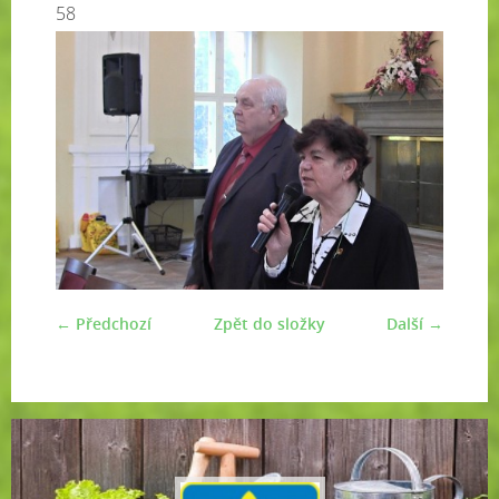
58
← Předchozí
Zpět do složky
Další →