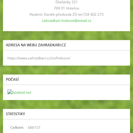
Dlažánky 321
769 01 Holešov
Vladimír Daněk-předseda ZO tel:728 402 273
zahradkari-holesov@email.cz
ADRESA NA WEBU ZAHRADKARI.CZ
https://www.zahradkari.cz/zo/holesov/
POČASÍ
STATISTIKY
Celkem:
686157