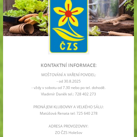
KONTAKTNÍ INFORMACE:
MOŠTOVÁNÍ A VAŘENÍ POVIDEL:
- od 30.8.2025
- vždy v sobotu od 7.30 nebo po tel. dohodě.
Vladimír Daněk tel.: 728 402 273
PRONÁJEM KLUBOVNY A VELKÉHO SÁLU:
Matúšová Renata tel: 725 640 278
ADRESA PROVOZOVNY:
ZO ČZS Holešov