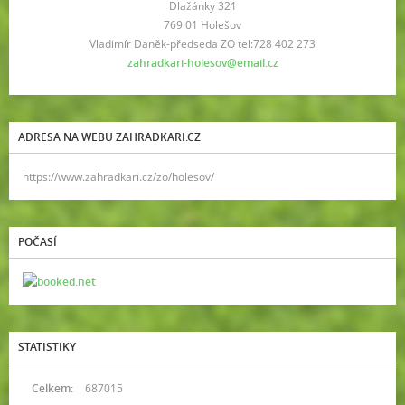
Dlažánky 321
769 01 Holešov
Vladimír Daněk-předseda ZO tel:728 402 273
zahradkari-holesov@email.cz
ADRESA NA WEBU ZAHRADKARI.CZ
https://www.zahradkari.cz/zo/holesov/
POČASÍ
STATISTIKY
Celkem:
687015