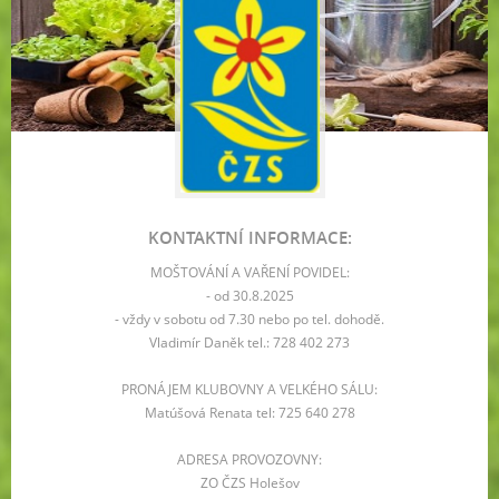
KONTAKTNÍ INFORMACE:
MOŠTOVÁNÍ A VAŘENÍ POVIDEL:
- od 30.8.2025
- vždy v sobotu od 7.30 nebo po tel. dohodě.
Vladimír Daněk tel.: 728 402 273
PRONÁJEM KLUBOVNY A VELKÉHO SÁLU:
Matúšová Renata tel: 725 640 278
ADRESA PROVOZOVNY:
ZO ČZS Holešov