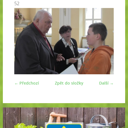
52
← Předchozí
Zpět do složky
Další →