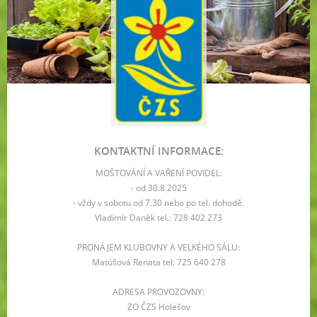
KONTAKTNÍ INFORMACE:
MOŠTOVÁNÍ A VAŘENÍ POVIDEL:
- od 30.8.2025
- vždy v sobotu od 7.30 nebo po tel. dohodě.
Vladimír Daněk tel.: 728 402 273
PRONÁJEM KLUBOVNY A VELKÉHO SÁLU:
Matúšová Renata tel: 725 640 278
ADRESA PROVOZOVNY:
ZO ČZS Holešov