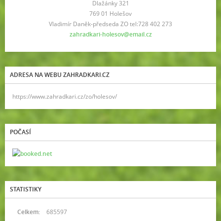
Dlažánky 321
769 01 Holešov
Vladimír Daněk-předseda ZO tel:728 402 273
zahradkari-holesov@email.cz
ADRESA NA WEBU ZAHRADKARI.CZ
https://www.zahradkari.cz/zo/holesov/
POČASÍ
STATISTIKY
Celkem:
685597