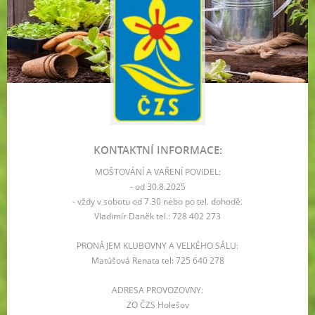
KONTAKTNÍ INFORMACE:
MOŠTOVÁNÍ A VAŘENÍ POVIDEL:
- od 30.8.2025
- vždy v sobotu od 7.30 nebo po tel. dohodě.
Vladimír Daněk tel.: 728 402 273
PRONÁJEM KLUBOVNY A VELKÉHO SÁLU:
Matúšová Renata tel: 725 640 278
ADRESA PROVOZOVNY:
ZO ČZS Holešov