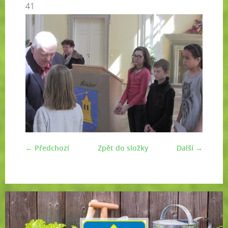
41
← Předchozí
Zpět do složky
Další →