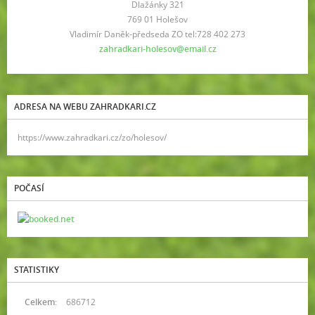
Dlažánky 321
769 01 Holešov
Vladimír Daněk-předseda ZO tel:728 402 273
zahradkari-holesov@email.cz
ADRESA NA WEBU ZAHRADKARI.CZ
https://www.zahradkari.cz/zo/holesov/
POČASÍ
STATISTIKY
Celkem:
686712