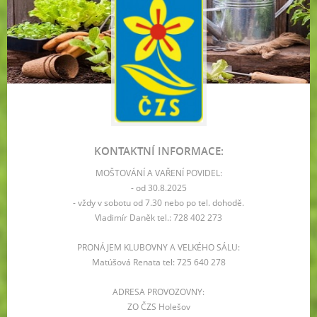
KONTAKTNÍ INFORMACE:
MOŠTOVÁNÍ A VAŘENÍ POVIDEL:
- od 30.8.2025
- vždy v sobotu od 7.30 nebo po tel. dohodě.
Vladimír Daněk tel.: 728 402 273
PRONÁJEM KLUBOVNY A VELKÉHO SÁLU:
Matúšová Renata tel: 725 640 278
ADRESA PROVOZOVNY:
ZO ČZS Holešov