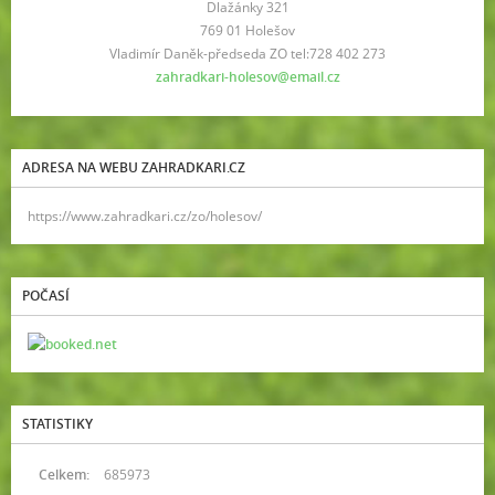
Dlažánky 321
769 01 Holešov
Vladimír Daněk-předseda ZO tel:728 402 273
zahradkari-holesov@email.cz
ADRESA NA WEBU ZAHRADKARI.CZ
https://www.zahradkari.cz/zo/holesov/
POČASÍ
STATISTIKY
Celkem:
685973