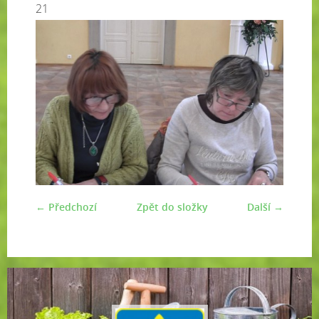
21
← Předchozí
Zpět do složky
Další →