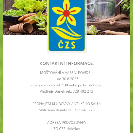
KONTAKTNÍ INFORMACE:
MOŠTOVÁNÍ A VAŘENÍ POVIDEL:
- od 30.8.2025
- vždy v sobotu od 7.30 nebo po tel. dohodě.
Vladimír Daněk tel.: 728 402 273
PRONÁJEM KLUBOVNY A VELKÉHO SÁLU:
Matúšová Renata tel: 725 640 278
ADRESA PROVOZOVNY:
ZO ČZS Holešov