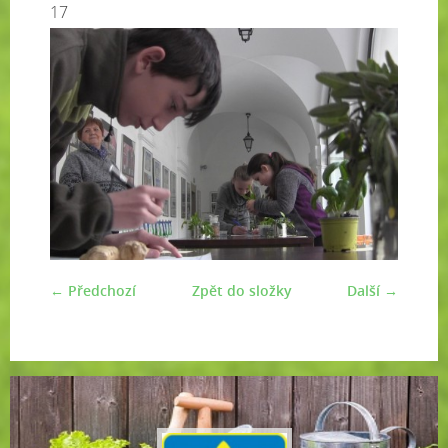
17
← Předchozí
Zpět do složky
Další →