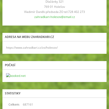
Dlažánky 321
769 01 Holešov
Vladimír Daněk-předseda ZO tel:728 402 273
zahradkari-holesov@email.cz
ADRESA NA WEBU ZAHRADKARI.CZ
https://www.zahradkari.cz/zo/holesov/
POČASÍ
STATISTIKY
Celkem:
687161