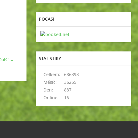
POČASÍ
STATISTIKY
Další →
Celkem:
686393
Měsíc:
36265
Den:
887
Online:
16