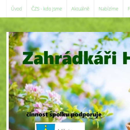
Úvod
ČZS - kdo jsme
Aktuálně
Nabízíme