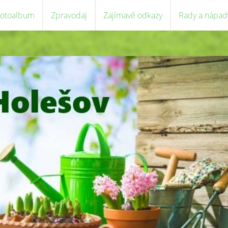
Fotoalbum
Zpravodaj
Zajímavé odkazy
Rady a nápad