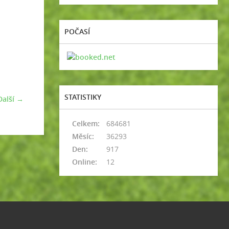
POČASÍ
STATISTIKY
Další →
Celkem:
684681
Měsíc:
36293
Den:
917
Online:
12