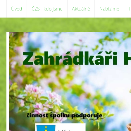
Úvod
ČZS - kdo jsme
Aktuálně
Nabízíme