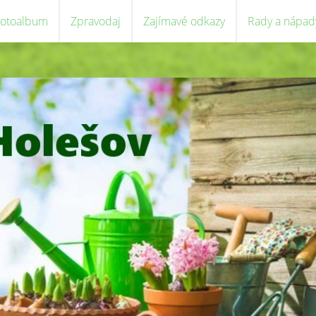
Fotoalbum
Zpravodaj
Zajímavé odkazy
Rady a nápad