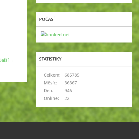
POČASÍ
STATISTIKY
Další →
Celkem:
685785
Měsíc:
36367
Den:
946
Online:
22