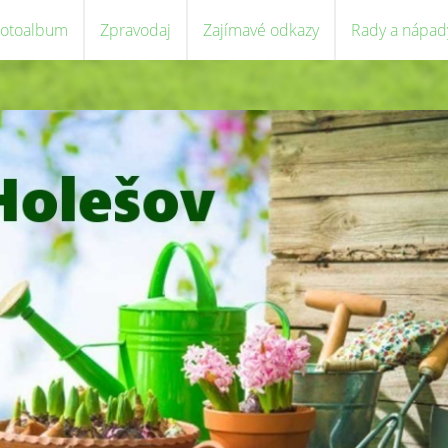
Fotoalbum
Zpravodaj
Zajímavé odkazy
Rady a nápad