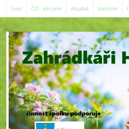
Úvod
ČZS - kdo jsme
Aktuálně
Nabízíme