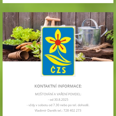
KONTAKTNÍ INFORMACE:
MOŠTOVÁNÍ A VAŘENÍ POVIDEL:
- od 30.8.2025
- vždy v sobotu od 7.30 nebo po tel. dohodě.
Vladimír Daněk tel.: 728 402 273