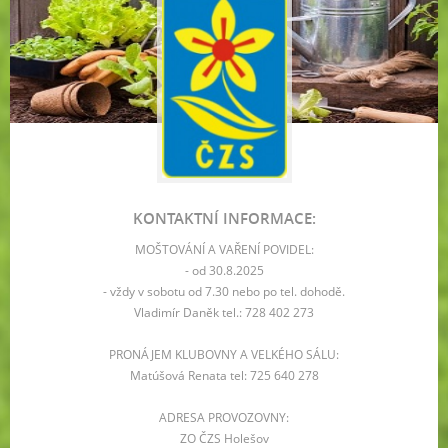
KONTAKTNÍ INFORMACE:
MOŠTOVÁNÍ A VAŘENÍ POVIDEL:
- od 30.8.2025
- vždy v sobotu od 7.30 nebo po tel. dohodě.
Vladimír Daněk tel.: 728 402 273
PRONÁJEM KLUBOVNY A VELKÉHO SÁLU:
Matúšová Renata tel: 725 640 278
ADRESA PROVOZOVNY:
ZO ČZS Holešov