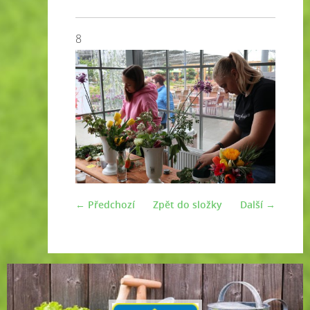
8
← Předchozí
Zpět do složky
Další →