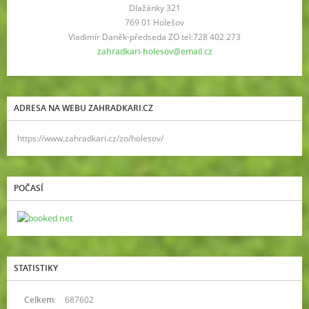
Dlažánky 321
769 01 Holešov
Vladimír Daněk-předseda ZO tel:728 402 273
zahradkari-holesov@email.cz
ADRESA NA WEBU ZAHRADKARI.CZ
https://www.zahradkari.cz/zo/holesov/
POČASÍ
STATISTIKY
Celkem:
687602