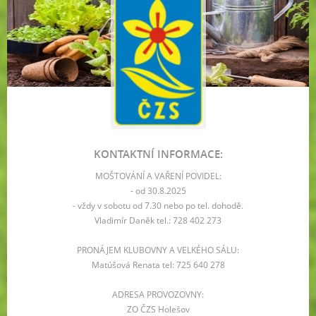
KONTAKTNÍ INFORMACE:
MOŠTOVÁNÍ A VAŘENÍ POVIDEL:
- od 30.8.2025
- vždy v sobotu od 7.30 nebo po tel. dohodě.
Vladimír Daněk tel.: 728 402 273
PRONÁJEM KLUBOVNY A VELKÉHO SÁLU:
Matúšová Renata tel: 725 640 278
ADRESA PROVOZOVNY:
ZO ČZS Holešov