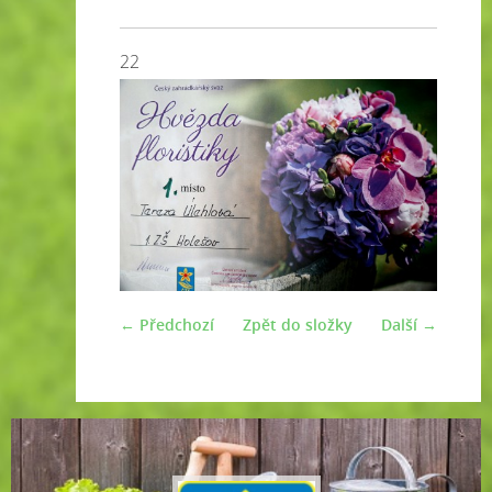
22
← Předchozí
Zpět do složky
Další →