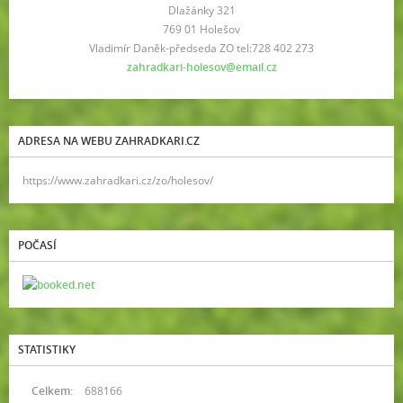
Dlažánky 321
769 01 Holešov
Vladimír Daněk-předseda ZO tel:728 402 273
zahradkari-holesov@email.cz
ADRESA NA WEBU ZAHRADKARI.CZ
https://www.zahradkari.cz/zo/holesov/
POČASÍ
STATISTIKY
Celkem:
688166