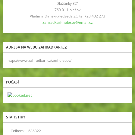
Dlažánky 321
769 01 Holešov
Vladimír Daněk-předseda ZO tel:728 402 273
zahradkari-holesov@email.cz
ADRESA NA WEBU ZAHRADKARI.CZ
https://www.zahradkari.cz/zo/holesov/
POČASÍ
STATISTIKY
Celkem:
686322