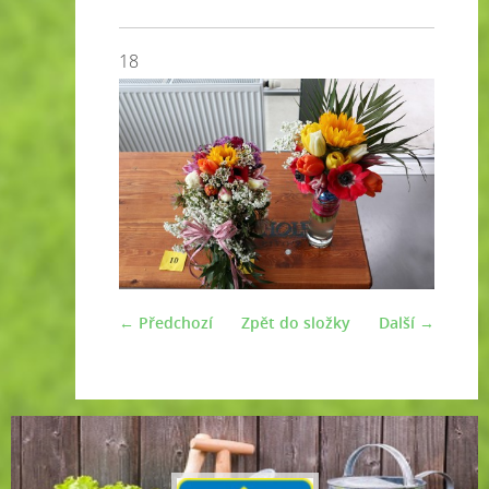
18
← Předchozí
Zpět do složky
Další →