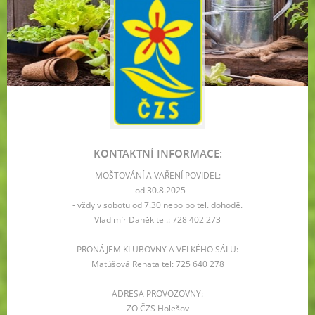
KONTAKTNÍ INFORMACE:
MOŠTOVÁNÍ A VAŘENÍ POVIDEL:
- od 30.8.2025
- vždy v sobotu od 7.30 nebo po tel. dohodě.
Vladimír Daněk tel.: 728 402 273
PRONÁJEM KLUBOVNY A VELKÉHO SÁLU:
Matúšová Renata tel: 725 640 278
ADRESA PROVOZOVNY:
ZO ČZS Holešov