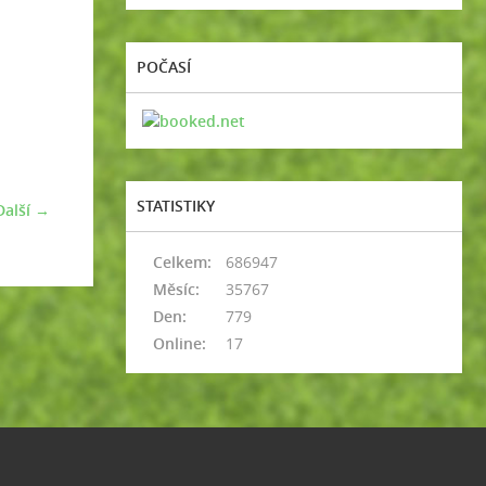
POČASÍ
STATISTIKY
Další →
Celkem:
686947
Měsíc:
35767
Den:
779
Online:
17