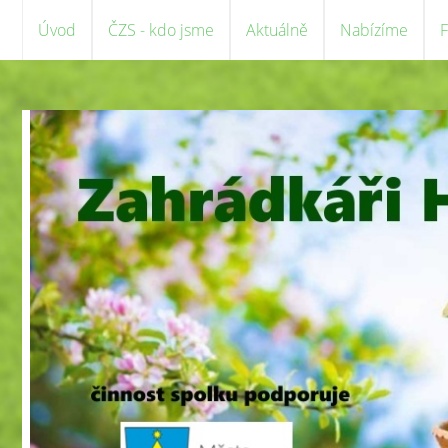
Úvod
ČZS - kdo jsme
Aktuálně
Nabízíme