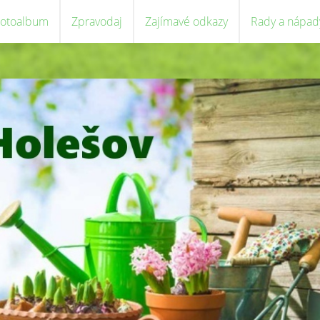
Fotoalbum
Zpravodaj
Zajímavé odkazy
Rady a nápad