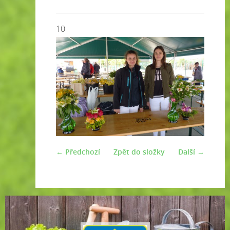
10
← Předchozí
Zpět do složky
Další →