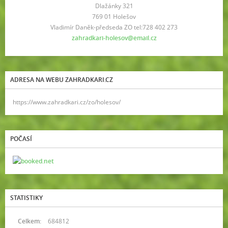
Dlažánky 321
769 01 Holešov
Vladimír Daněk-předseda ZO tel:728 402 273
zahradkari-holesov@email.cz
ADRESA NA WEBU ZAHRADKARI.CZ
https://www.zahradkari.cz/zo/holesov/
POČASÍ
STATISTIKY
Celkem:
684812