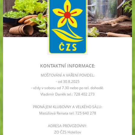
KONTAKTNÍ INFORMACE:
MOŠTOVÁNÍ A VAŘENÍ POVIDEL:
- od 30.8.2025
- vždy v sobotu od 7.30 nebo po tel. dohodě.
Vladimír Daněk tel.: 728 402 273
PRONÁJEM KLUBOVNY A VELKÉHO SÁLU:
Matúšová Renata tel: 725 640 278
ADRESA PROVOZOVNY:
ZO ČZS Holešov