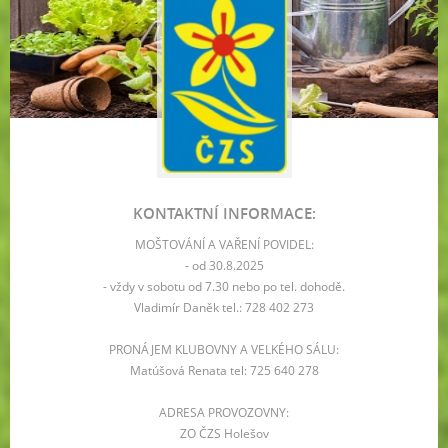
KONTAKTNÍ INFORMACE:
MOŠTOVÁNÍ A VAŘENÍ POVIDEL:
- od 30.8.2025
- vždy v sobotu od 7.30 nebo po tel. dohodě.
Vladimír Daněk tel.: 728 402 273
PRONÁJEM KLUBOVNY A VELKÉHO SÁLU:
Matúšová Renata tel: 725 640 278
ADRESA PROVOZOVNY:
ZO ČZS Holešov