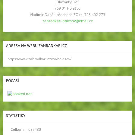
Dlažánky 321
769 01 Holešov
Vladimír Daněk-předseda ZO tel:728 402 273
zahradkari-holesov@email.cz
ADRESA NA WEBU ZAHRADKARI.CZ
https://www.zahradkari.cz/zo/holesov/
POČASÍ
STATISTIKY
Celkem:
687430