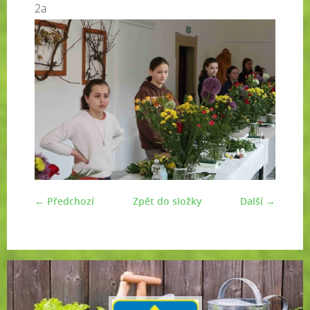
2a
← Předchozí
Zpět do složky
Další →