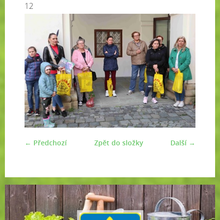
12
← Předchozí
Zpět do složky
Další →