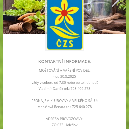
KONTAKTNÍ INFORMACE:
MOŠTOVÁNÍ A VAŘENÍ POVIDEL:
- od 30.8.2025
- vždy v sobotu od 7.30 nebo po tel. dohodě.
Vladimír Daněk tel.: 728 402 273
PRONÁJEM KLUBOVNY A VELKÉHO SÁLU:
Matúšová Renata tel: 725 640 278
ADRESA PROVOZOVNY:
ZO ČZS Holešov