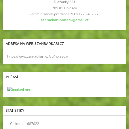
Dlažánky 321
769 01 Holešov
Vladimír Daněk-předseda ZO tel:728 402 273
zahradkari-holesov@email.cz
ADRESA NA WEBU ZAHRADKARI.CZ
https://www.zahradkari.cz/zo/holesov/
POČASÍ
STATISTIKY
Celkem:
687022