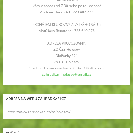
- vždy v sobotu od 7.30 nebo po tel. dohodě.
Vladimír Daněk tel.: 728 402 273
PRONÁJEM KLUBOVNY A VELKÉHO SÁLU:
Matúšová Renata tel: 725 640 278
ADRESA PROVOZOVNY:
ZO ČZS Holešov
Dlažánky 321
769 01 Holešov
Vladimír Daněk-předseda ZO tel:728 402 273
zahradkari-holesov@email.cz
ADRESA NA WEBU ZAHRADKARI.CZ
https://www.zahradkari.cz/zo/holesov/