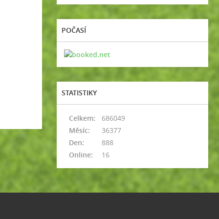
POČASÍ
STATISTIKY
Celkem:
686049
Měsíc:
36377
Den:
888
Online:
16