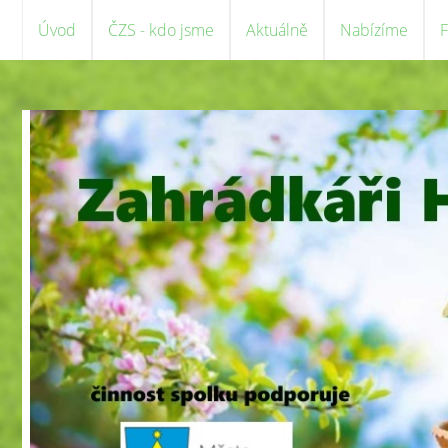
Úvod
ČZS - kdo jsme
Aktuálně
Nabízíme