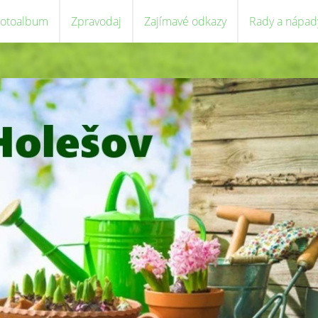
Fotoalbum
Zpravodaj
Zajímavé odkazy
Rady a nápad